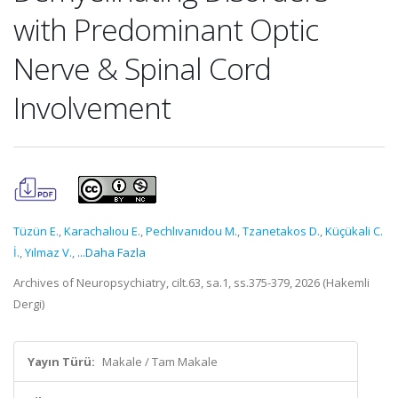
with Predominant Optic
Nerve & Spinal Cord
Involvement
Tüzün E.
,
Karachalıou E.
,
Pechlıvanıdou M.
,
Tzanetakos D.
,
Küçükali C.
İ.
,
Yılmaz V.
,
...Daha Fazla
Archives of Neuropsychiatry, cilt.63, sa.1, ss.375-379, 2026 (Hakemli
Dergi)
Yayın Türü:
Makale / Tam Makale