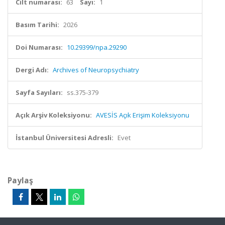
Cilt numarası:
63
Sayı:
1
Basım Tarihi:
2026
Doi Numarası:
10.29399/npa.29290
Dergi Adı:
Archives of Neuropsychiatry
Sayfa Sayıları:
ss.375-379
Açık Arşiv Koleksiyonu:
AVESİS Açık Erişim Koleksiyonu
İstanbul Üniversitesi Adresli:
Evet
Paylaş