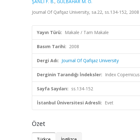
ŞANLI F. B.
,
GÜLBAHAR M. O.
Journal Of Qafqaz University, sa.22, ss.134-152, 2008
Yayın Türü:
Makale / Tam Makale
Basım Tarihi:
2008
Dergi Adı:
Journal Of Qafqaz University
Derginin Tarandığı İndeksler:
Index Copernicus
Sayfa Sayıları:
ss.134-152
İstanbul Üniversitesi Adresli:
Evet
Özet
Türkçe
İngilizce