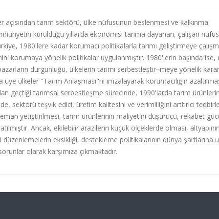
er açısından tarım sektörü, ülke nüfusunun beslenmesi ve kalkınma
umhuriyetin kurulduğu yıllarda ekonomisi tarıma dayanan, çalışan nüfu
ye, 1980'lere kadar korumacı politikalarla tarımı geliştirmeye çalışmı
 korumaya yönelik politikalar uygulanmıştır. 1980'lerin başında ise,
azarların durgunluğu, ülkelerin tarımı serbestleştir¬meye yönelik karar
a üye ülkeler "Tarım Anlaşması"nı imzalayarak korumacılığın azaltılma
adan geçtiği tarımsal serbestleşme sürecinde, 1990'larda tarım ürünleri
e, sektörü teşvik edici, üretim kalitesini ve verimliliğini arttırıcı tedbirl
leman yetiştirilmesi, tarım ürünlerinin maliyetini düşürücü, rekabet gü
latılmıştır. Ancak, ekilebilir arazilerin küçük ölçeklerde olması, altyapını
düzenlemelerin eksikliği, destekleme politikalarının dünya şartlarına 
orunlar olarak karşımıza çıkmaktadır.