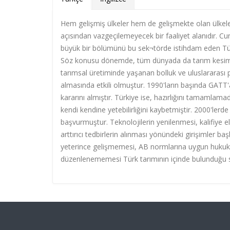
Hem gelişmiş ülkeler hem de gelişmekte olan ülkel
açısından vazgeçilemeyecek bir faaliyet alanıdır. C
büyük bir bölümünü bu sek¬törde istihdam eden Türki
Söz konusu dönemde, tüm dünyada da tarım kesimini
tarımsal üretiminde yaşanan bolluk ve uluslararası p
almasında etkili olmuştur. 1990'ların başında GATT'
kararını almıştır. Türkiye ise, hazırlığını tamamlam
kendi kendine yetebilirliğini kaybetmiştir. 2000'lerde d
başvurmuştur. Teknolojilerin yenilenmesi, kalifiye e
arttırıcı tedbirlerin alınması yönündeki girişimler baş
yeterince gelişmemesi, AB normlarına uygun hukuki 
düzenlenememesi Türk tarımının içinde bulunduğu s