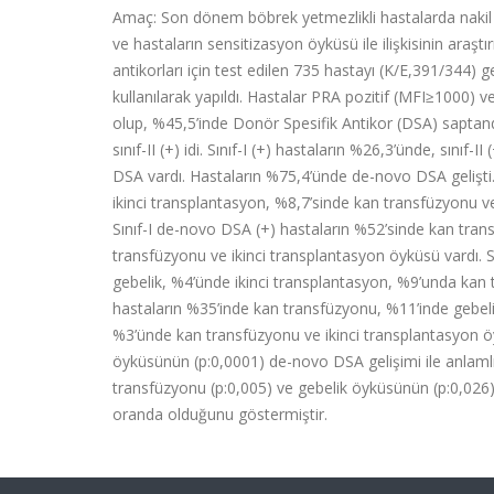
Amaç: Son dönem böbrek yetmezlikli hastalarda nakil s
ve hastaların sensitizasyon öyküsü ile ilişkisinin araş
antikorları için test edilen 735 hastayı (K/E,391/344
kullanılarak yapıldı. Hastalar PRA pozitif (MFI≥1000) v
olup, %45,5’inde Donör Spesifik Antikor (DSA) saptandı. P
sınıf-II (+) idi. Sınıf-I (+) hastaların %26,3’ünde, sınıf-I
DSA vardı. Hastaların %75,4’ünde de-novo DSA gelişti.
ikinci transplantasyon, %8,7’sinde kan transfüzyonu v
Sınıf-I de-novo DSA (+) hastaların %52’sinde kan tran
transfüzyonu ve ikinci transplantasyon öyküsü vardı. 
gebelik, %4’ünde ikinci transplantasyon, %9’unda kan t
hastaların %35’inde kan transfüzyonu, %11’inde gebeli
%3’ünde kan transfüzyonu ve ikinci transplantasyon öy
öyküsünün (p:0,0001) de-novo DSA gelişimi ile anlamlı o
transfüzyonu (p:0,005) ve gebelik öyküsünün (p:0,026)
oranda olduğunu göstermiştir.