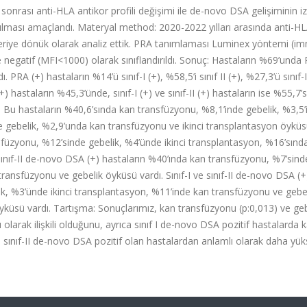
onrası anti-HLA antikor profili değişimi ile de-novo DSA gelişiminin i
tırılması amaçlandı. Materyal method: 2020-2022 yılları arasında anti-H
) geriye dönük olarak analiz ettik. PRA tanımlaması Luminex yöntemi (i
e negatif (MFI<1000) olarak sınıflandırıldı. Sonuç: Hastaların %69’unda
RA (+) hastaların %14’ü sınıf-I (+), %58,5’i sınıf II (+), %27,3’ü sınıf-
I (+) hastaların %45,3’ünde, sınıf-I (+) ve sınıf-II (+) hastaların ise %55,7’
 Bu hastaların %40,6’sında kan transfüzyonu, %8,1’inde gebelik, %3,5’
e gebelik, %2,9’unda kan transfüzyonu ve ikinci transplantasyon öyküsü
sfüzyonu, %12’sinde gebelik, %4’ünde ikinci transplantasyon, %16’sınd
Sınıf-II de-novo DSA (+) hastaların %40’ında kan transfüzyonu, %7’sind
ransfüzyonu ve gebelik öyküsü vardı. Sınıf-I ve sınıf-II de-novo DSA (+
k, %3’ünde ikinci transplantasyon, %11’inde kan transfüzyonu ve gebel
küsü vardı. Tartışma: Sonuçlarımız, kan transfüzyonu (p:0,013) ve geb
larak ilişkili olduğunu, ayrıca sınıf I de-novo DSA pozitif hastalarda 
 sınıf-II de-novo DSA pozitif olan hastalardan anlamlı olarak daha yü