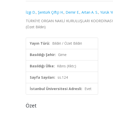
İzgi D.
,
Şentürk Çiftçi H.
,
Demir E.
,
Artan A. S.
,
Yürük Yı
TÜRKİYE ORGAN NAKLİ KURULUŞLARI KOORDİNASYON DE
(Özet Bildiri)
Yayın Türü:
Bildiri / Özet Bildiri
Basıldığı Şehir:
Girne
Basıldığı Ülke:
Kıbrıs (Kktc)
Sayfa Sayıları:
ss.124
İstanbul Üniversitesi Adresli:
Evet
Özet