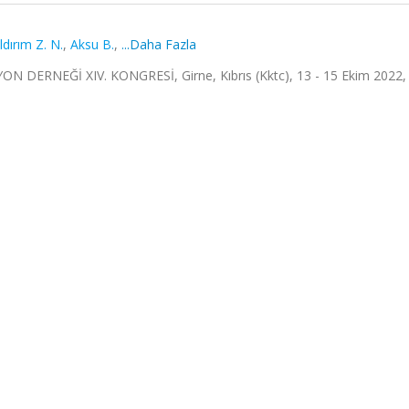
ldırım Z. N.
,
Aksu B.
,
...Daha Fazla
RNEĞİ XIV. KONGRESİ, Girne, Kıbrıs (Kktc), 13 - 15 Ekim 2022, 