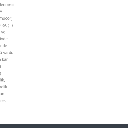
zlenmesi
LA
mmucor)
 PRA (+)
I ve
sinde
inde
 vardı.
a kan
e
)
ik,
elik
kan
ksek