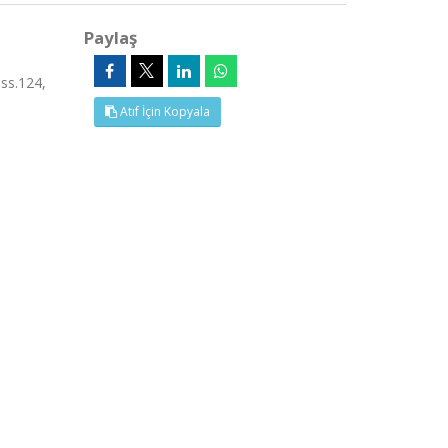
Paylaş
ss.124,
Atıf İçin Kopyala