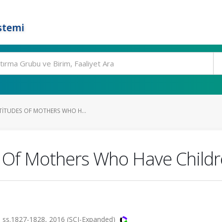
stemi
TITUDES OF MOTHERS WHO H...
s Of Mothers Who Have Childre
 ss.1827-1828, 2016 (SCI-Expanded)