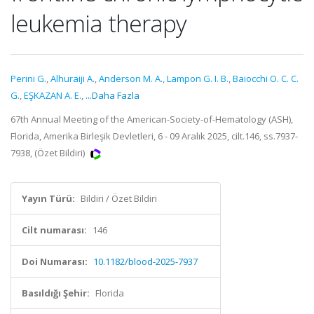
leukemia therapy
Perini G.
,
Alhuraiji A.
,
Anderson M. A.
,
Lampon G. I. B.
,
Baiocchi O. C. C.
G.
,
EŞKAZAN A. E.
,
...Daha Fazla
67th Annual Meeting of the American-Society-of-Hematology (ASH),
Florida, Amerika Birleşik Devletleri, 6 - 09 Aralık 2025, cilt.146, ss.7937-
7938, (Özet Bildiri)
Yayın Türü:
Bildiri / Özet Bildiri
Cilt numarası:
146
Doi Numarası:
10.1182/blood-2025-7937
Basıldığı Şehir:
Florida