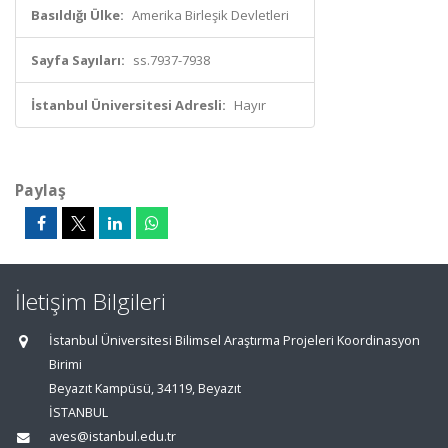
Basıldığı Ülke:
Amerika Birleşik Devletleri
Sayfa Sayıları:
ss.7937-7938
İstanbul Üniversitesi Adresli:
Hayır
Paylaş
İletişim Bilgileri
İstanbul Üniversitesi Bilimsel Araştırma Projeleri Koordinasyon
Birimi
Beyazıt Kampüsü, 34119, Beyazıt
İSTANBUL
aves@istanbul.edu.tr