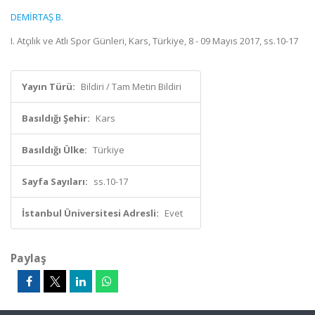
DEMİRTAŞ B.
I. Atçılık ve Atlı Spor Günleri, Kars, Türkiye, 8 - 09 Mayıs 2017, ss.10-17
Yayın Türü:
Bildiri / Tam Metin Bildiri
Basıldığı Şehir:
Kars
Basıldığı Ülke:
Türkiye
Sayfa Sayıları:
ss.10-17
İstanbul Üniversitesi Adresli:
Evet
Paylaş