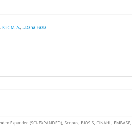
,
Kilic M. A.
,
...Daha Fazla
n Index Expanded (SCI-EXPANDED), Scopus, BIOSIS, CINAHL, EMBASE,