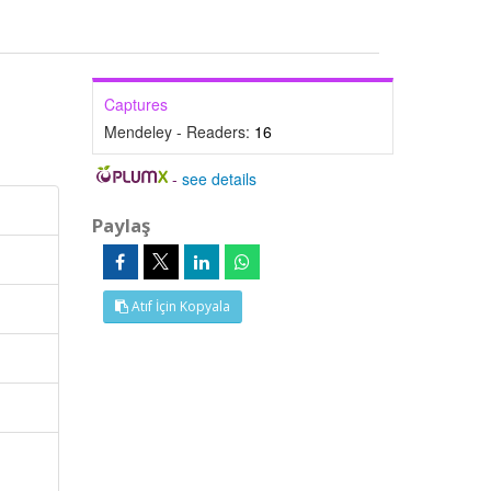
Captures
Mendeley - Readers:
16
-
see details
Paylaş
Atıf İçin Kopyala