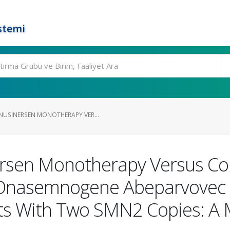
stemi
USINERSEN MONOTHERAPY VER...
rsen Monotherapy Versus Co
Onasemnogene Abeparvovec i
ts With Two SMN2 Copies: A M