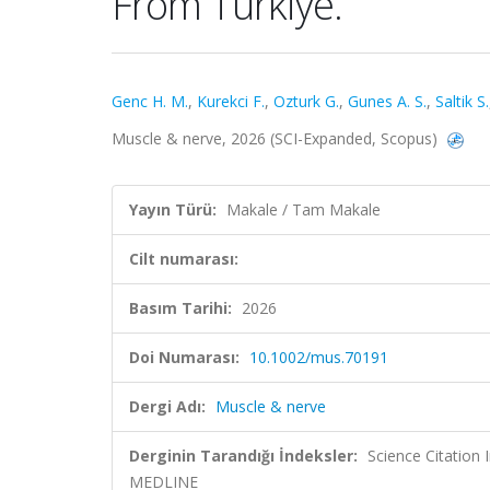
From Türkiye.
Genc H. M.
,
Kurekci F.
,
Ozturk G.
,
Gunes A. S.
,
Saltik S.
Muscle & nerve, 2026 (SCI-Expanded, Scopus)
Yayın Türü:
Makale / Tam Makale
Cilt numarası:
Basım Tarihi:
2026
Doi Numarası:
10.1002/mus.70191
Dergi Adı:
Muscle & nerve
Derginin Tarandığı İndeksler:
Science Citatio
MEDLINE