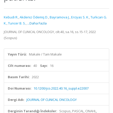
Kebudi R.
,
Akdeniz Ödemiş D.
,
Bayramova J.
,
Erciyas S. K.
,
Turkcan G.
K.
,
Tuncer B. S.
,
...Daha Fazla
JOURNAL OF CLINICAL ONCOLOGY, cilt.40, sa.16, ss.15-17, 2022
(Scopus)
Yayın Türü:
Makale / Tam Makale
Cilt numarası:
40
Sayı:
16
Basım Tarihi:
2022
Doi Numarası:
10.1200/jco.2022.40.16_suppl.e22007
Dergi Adı:
JOURNAL OF CLINICAL ONCOLOGY
Derginin Tarandığı İndeksler:
Scopus, PASCAL, CINAHL,