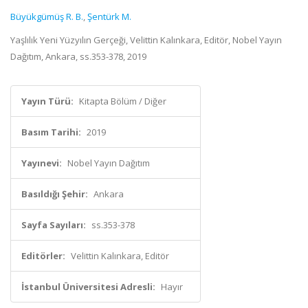
Büyükgümüş R. B.
,
Şentürk M.
Yaşlılık Yeni Yüzyılın Gerçeği, Velittin Kalınkara, Editör, Nobel Yayın
Dağıtım, Ankara, ss.353-378, 2019
Yayın Türü:
Kitapta Bölüm / Diğer
Basım Tarihi:
2019
Yayınevi:
Nobel Yayın Dağıtım
Basıldığı Şehir:
Ankara
Sayfa Sayıları:
ss.353-378
Editörler:
Velittin Kalınkara, Editör
İstanbul Üniversitesi Adresli:
Hayır