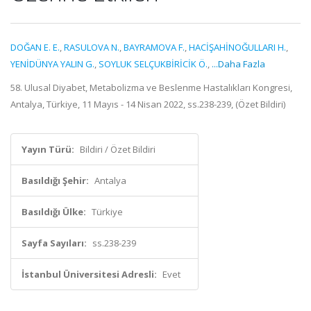
DOĞAN E. E.
,
RASULOVA N.
,
BAYRAMOVA F.
,
HACİŞAHİNOĞULLARI H.
,
YENİDÜNYA YALIN G.
,
SOYLUK SELÇUKBİRİCİK Ö.
,
...Daha Fazla
58. Ulusal Diyabet, Metabolizma ve Beslenme Hastalıkları Kongresi,
Antalya, Türkiye, 11 Mayıs - 14 Nisan 2022, ss.238-239, (Özet Bildiri)
Yayın Türü:
Bildiri / Özet Bildiri
Basıldığı Şehir:
Antalya
Basıldığı Ülke:
Türkiye
Sayfa Sayıları:
ss.238-239
İstanbul Üniversitesi Adresli:
Evet