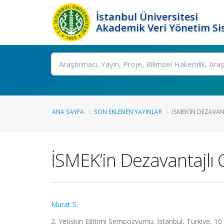
İstanbul Üniversitesi
Akademik Veri Yönetim Si
Ara
ANA SAYFA
SON EKLENEN YAYINLAR
İSMEK’IN DEZAVAN
İSMEK’in Dezavantajlı G
Murat S.
2. Yetişkin Eğitimi Sempozyumu, İstanbul, Türkiye, 10 