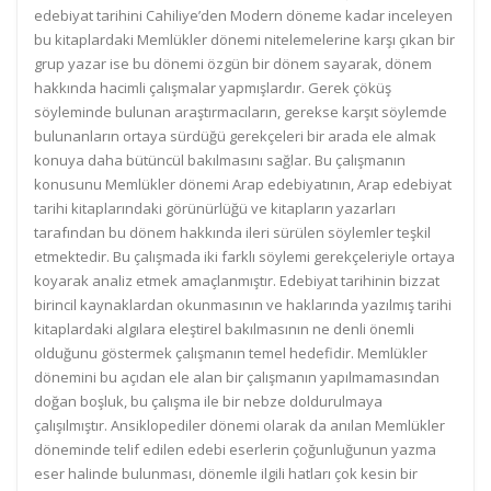
edebiyat tarihini Cahiliye’den Modern döneme kadar inceleyen
bu kitaplardaki Memlükler dönemi nitelemelerine karşı çıkan bir
grup yazar ise bu dönemi özgün bir dönem sayarak, dönem
hakkında hacimli çalışmalar yapmışlardır. Gerek çöküş
söyleminde bulunan araştırmacıların, gerekse karşıt söylemde
bulunanların ortaya sürdüğü gerekçeleri bir arada ele almak
konuya daha bütüncül bakılmasını sağlar. Bu çalışmanın
konusunu Memlükler dönemi Arap edebiyatının, Arap edebiyat
tarihi kitaplarındaki görünürlüğü ve kitapların yazarları
tarafından bu dönem hakkında ileri sürülen söylemler teşkil
etmektedir. Bu çalışmada iki farklı söylemi gerekçeleriyle ortaya
koyarak analiz etmek amaçlanmıştır. Edebiyat tarihinin bizzat
birincil kaynaklardan okunmasının ve haklarında yazılmış tarihi
kitaplardaki algılara eleştirel bakılmasının ne denli önemli
olduğunu göstermek çalışmanın temel hedefidir. Memlükler
dönemini bu açıdan ele alan bir çalışmanın yapılmamasından
doğan boşluk, bu çalışma ile bir nebze doldurulmaya
çalışılmıştır. Ansiklopediler dönemi olarak da anılan Memlükler
döneminde telif edilen edebi eserlerin çoğunluğunun yazma
eser halinde bulunması, dönemle ilgili hatları çok kesin bir