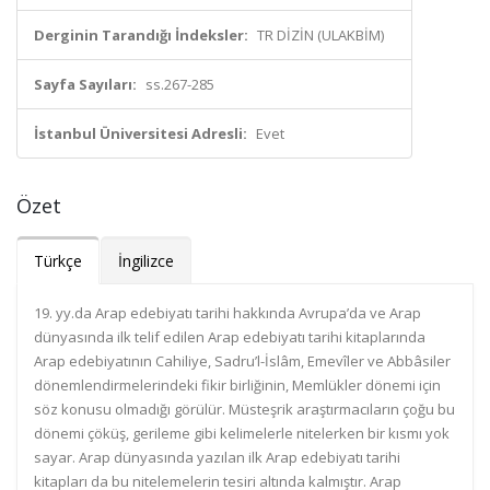
Derginin Tarandığı İndeksler:
TR DİZİN (ULAKBİM)
Sayfa Sayıları:
ss.267-285
İstanbul Üniversitesi Adresli:
Evet
Özet
Türkçe
İngilizce
19. yy.da Arap edebiyatı tarihi hakkında Avrupa’da ve Arap
dünyasında ilk telif edilen Arap edebiyatı tarihi kitaplarında
Arap edebiyatının Cahiliye, Sadru’l-İslâm, Emevîler ve Abbâsiler
dönemlendirmelerindeki fikir birliğinin, Memlükler dönemi için
söz konusu olmadığı görülür. Müsteşrik araştırmacıların çoğu bu
dönemi çöküş, gerileme gibi kelimelerle nitelerken bir kısmı yok
sayar. Arap dünyasında yazılan ilk Arap edebiyatı tarihi
kitapları da bu nitelemelerin tesiri altında kalmıştır. Arap