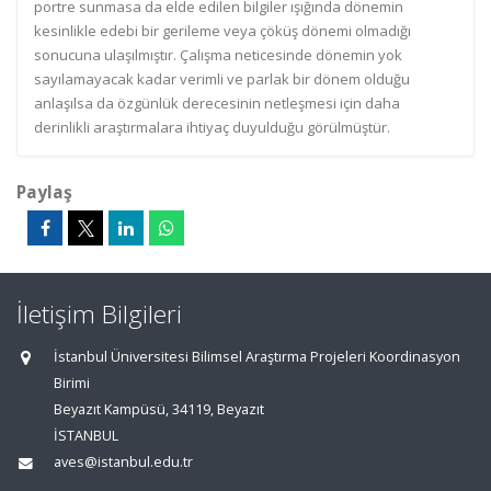
portre sunmasa da elde edilen bilgiler ışığında dönemin
kesinlikle edebi bir gerileme veya çöküş dönemi olmadığı
sonucuna ulaşılmıştır. Çalışma neticesinde dönemin yok
sayılamayacak kadar verimli ve parlak bir dönem olduğu
anlaşılsa da özgünlük derecesinin netleşmesi için daha
derinlikli araştırmalara ihtiyaç duyulduğu görülmüştür.
Paylaş
İletişim Bilgileri
İstanbul Üniversitesi Bilimsel Araştırma Projeleri Koordinasyon
Birimi
Beyazıt Kampüsü, 34119, Beyazıt
İSTANBUL
aves@istanbul.edu.tr