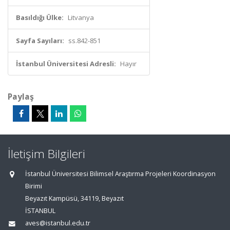
Basıldığı Ülke:
Litvanya
Sayfa Sayıları:
ss.842-851
İstanbul Üniversitesi Adresli:
Hayır
Paylaş
İletişim Bilgileri
İstanbul Üniversitesi Bilimsel Araştırma Projeleri Koordinasyon
Birimi
Beyazıt Kampüsü, 34119, Beyazıt
İSTANBUL
aves@istanbul.edu.tr