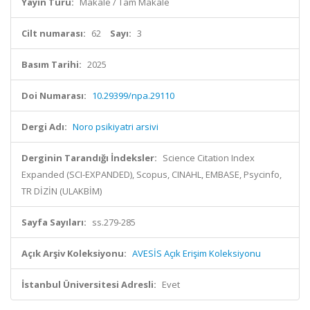
Yayın Türü:
Makale / Tam Makale
Cilt numarası:
62
Sayı:
3
Basım Tarihi:
2025
Doi Numarası:
10.29399/npa.29110
Dergi Adı:
Noro psikiyatri arsivi
Derginin Tarandığı İndeksler:
Science Citation Index
Expanded (SCI-EXPANDED), Scopus, CINAHL, EMBASE, Psycinfo,
TR DİZİN (ULAKBİM)
Sayfa Sayıları:
ss.279-285
Açık Arşiv Koleksiyonu:
AVESİS Açık Erişim Koleksiyonu
İstanbul Üniversitesi Adresli:
Evet