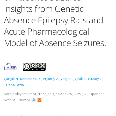
Insights from Genetic
Absence Epilepsy Rats and
Acute Pharmacological
Model of Absence Seizures.
Çarçak N.
,
Korkmaz H. Y.
,
Pişkin Ş. A.
,
Yalçın B.
,
Çırak S.
,
Ulusoy C.
,
...Daha Fazla
Noro psikiyatri arsivi, cilt.62, sa.3, ss.279-285, 2025 (SCI-Expanded,
Scopus, TRDizin)