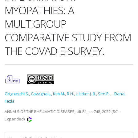
MYOPATHIES: A
MULTIGROUP
COMPARATIVE STUDY FROM
THE COVAD E-SURVEY.
Grignaschi S.
,
Cavagna L.
,
Kim M.
,
R N.
,
Lilleker J. B.
,
Sen P.
,
...Daha
Fazla
ANNALS OF THE RHEUMATIC DISEASES, cilt.81, ss.748, 2022 (SCI-
Expanded)