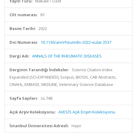
Yayın Türü:
Makale / Özet
Cilt numarası:
81
Basım Tarihi:
2022
Doi Numarası:
10.1136/annrheumdis-2022-eular.3537
Dergi Adı:
ANNALS OF THE RHEUMATIC DISEASES
Derginin Tarandığı İndeksler:
Science Citation Index
Expanded (SCI-EXPANDED), Scopus, BIOSIS, CAB Abstracts,
CINAHL, EMBASE, MEDLINE, Veterinary Science Database
Sayfa Sayıları:
ss.748
Açık Arşiv Koleksiyonu:
AVESİS Açık Erişim Koleksiyonu
İstanbul Üniversitesi Adresli:
Hayır