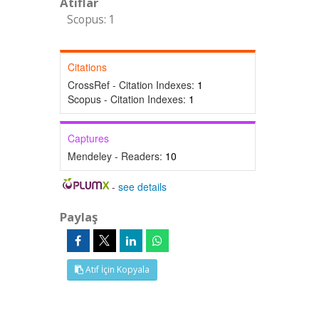
Atıflar
Scopus: 1
Citations
CrossRef - Citation Indexes:
1
Scopus - Citation Indexes:
1
Captures
Mendeley - Readers:
10
-
see details
Paylaş
Atıf İçin Kopyala