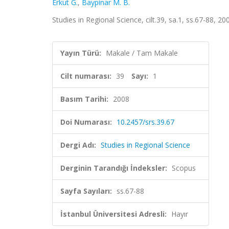
Erkut G.
,
Baypinar M. B.
Studies in Regional Science, cilt.39, sa.1, ss.67-88, 2
Yayın Türü:
Makale / Tam Makale
Cilt numarası:
39
Sayı:
1
Basım Tarihi:
2008
Doi Numarası:
10.2457/srs.39.67
Dergi Adı:
Studies in Regional Science
Derginin Tarandığı İndeksler:
Scopus
Sayfa Sayıları:
ss.67-88
İstanbul Üniversitesi Adresli:
Hayır