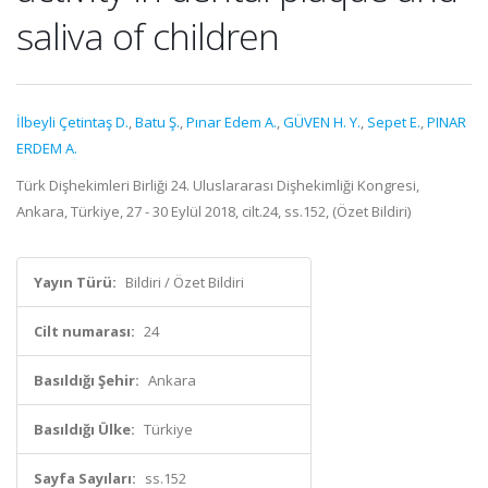
saliva of children
İlbeyli Çetintaş D.
,
Batu Ş.
,
Pınar Edem A.
,
GÜVEN H. Y.
,
Sepet E.
,
PINAR
ERDEM A.
Türk Dişhekimleri Birliği 24. Uluslararası Dişhekimliği Kongresi,
Ankara, Türkiye, 27 - 30 Eylül 2018, cilt.24, ss.152, (Özet Bildiri)
Yayın Türü:
Bildiri / Özet Bildiri
Cilt numarası:
24
Basıldığı Şehir:
Ankara
Basıldığı Ülke:
Türkiye
Sayfa Sayıları:
ss.152