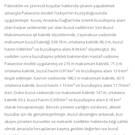
Paleoiklim ve çevresel koşullar hakkında çıkarım yapabilmek
amacıyla PalaeoIce modeli Türkiye’nin kuzeydoğusunda
uygulanmıştır. Kuzey Anadolu Dağları’nda önemli buzullaşma alanı
olan Kaçkar ünitesinde yer alan buzul vadilerinin Son Buzul
Maksimumuna ait kalınlık ölçümlerinde, Ceymakcur vadisinde
maksimum buzul kalınlığı 338.18 m, ortalama kalınlık 96.3 m, buzul
3
2
hacmi 0.860 km
ve buzullaşma alanı 8.94 km
ölçülmüştür. Bu
vadiden sonra buzullaşma şiddeti bakımından Hastaf vadisine
PalaeoIce modeli uygulanmış ve 215 m maksimum kalınlık, 71.3 m
3
2
ortalama kalınlık, buzul hacmi 0.97 km
ve buzullaşma alanı 13.6 km
tespit edilmiştir. Kavron vadisinde 186.3 m maksimum kalınlık, 63.9
3
2
ortalama kalınlık, buzul hacmi 1.13 km
ve buzullaşma alanı 17.70 km
iken, Dübe buzul vadisinde ise maksimum kalınlık 147 m, ortalama
3
2
kalınlık 50.3, buzul hacmi 0.309 km
ve buzullaşma alanı 6.16 km
olarak hesaplanmıştır.
Benzer yöntem varlığını sürdüren, aktüel
buzullar için de gerçekleştirilmiştir. Buzul dinamiğini anlamak, buz
akışını yöneten kuvvetler ve mekanik özellikler hakkında bilgi sahibi
olmak amacıyla hesaplanan kayma gerilimi değerleri ise buzul