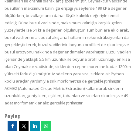
kalınlıkları ile orantılı olarak artış göstermiştir. Ceymakcur vadisinde
buzulların maksimum kalınlığa eriştiği yüzeylerde 199 kPa değerleri
ölçülürken, buzullaşmanın daha düşük kalınlık değeriyle temsil
edildiği Dübe buzul vadisinde, maksimum kalınlığa karşılık gelen
yüzeylerde ise 51 kPa değerleri ölçülmüştür. Tüm bunlara ek olarak,
buzul vadilerine ait buzul akış ana hatlarının rekonstrüksiyonları da
gerçekleştirilerek, buzul vadilerinin boyuna profilleri de çıkarılmış ve
buzul erozyonu hakkında değerlendirmeler yapılmıştır. Buzul vadileri
içerisinde yaklaşık 5.5 km uzunluk ile boyuna profil uzunluğu en kısa
olan Ceymakcur vadisinde, sirklerden cephe morenine kadar 1200 m
yükselti farkı ölçülmüştür. Modellerin yanı sıra, sirklere ait Python
kodlu araçlar yardımıyla sirk morfometrisi de gerçekleştirilmiştir.
ACME2 (Automated Cirque Metric Extraction) kullanılarak sirklerin
uzunlukları, genişlikleri, eşikleri, tabanları ve sınırları çıkarılmış ve 49
adet morfometrik analiz gerçekleştirilmiştir.
Paylaş