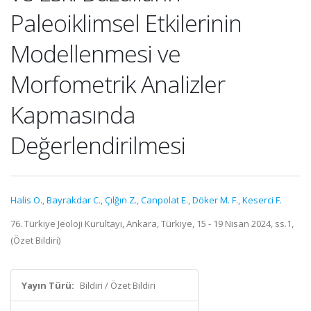
Paleoiklimsel Etkilerinin
Modellenmesi ve
Morfometrik Analizler
Kapmasında
Değerlendirilmesi
Halis O.
,
Bayrakdar C.
,
Çılğın Z.
,
Canpolat E.
,
Döker M. F.
,
Keserci F.
76. Türkiye Jeoloji Kurultayı, Ankara, Türkiye, 15 - 19 Nisan 2024, ss.1,
(Özet Bildiri)
Yayın Türü:
Bildiri / Özet Bildiri