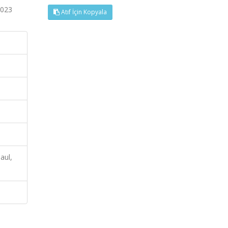
2023
Atıf İçin Kopyala
aul,