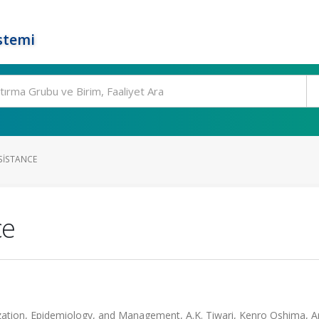
stemi
SISTANCE
ce
zation, Epidemiology, and Management, A.K. Tiwari, Kenro Oshima, A