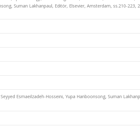
song, Suman Lakhanpaul, Editör, Elsevier, Amsterdam, ss.210-223, 
v, Seyyed Esmaeilzadeh-Hosseini, Yupa Hanboonsong, Suman Lakhanp