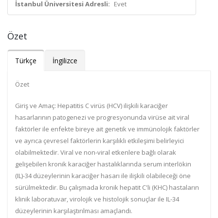
İstanbul Üniversitesi Adresli:
Evet
Özet
Türkçe
İngilizce
Özet
Giriş ve Amaç: Hepatitis C virüs (HCV) ilişkili karaciğer
hasarlarının patogenezi ve progresyonunda virüse ait viral
faktörler ile enfekte bireye ait genetik ve immünolojik faktörler
ve ayrıca çevresel faktörlerin karşılıklı etkileşimi belirleyici
olabilmektedir. Viral ve non-viral etkenlere bağlı olarak
gelişebilen kronik karaciğer hastalıklarında serum interlökin
(IL)-34 düzeylerinin karaciğer hasarı ile ilişkili olabileceği öne
sürülmektedir. Bu çalışmada kronik hepatit C'li (KHC) hastaların
klinik laboratuvar, virolojik ve histolojik sonuçlar ile IL-34
düzeylerinin karşılaştırılması amaçlandı.