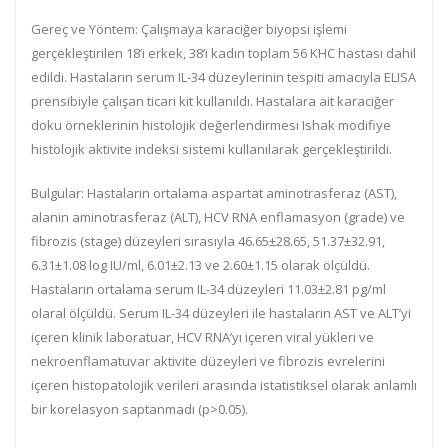
Gereç ve Yöntem: Çalışmaya karaciğer biyopsi işlemi
gerçekleştirilen 18’i erkek, 38’i kadın toplam 56 KHC hastası dahil
edildi. Hastaların serum IL-34 düzeylerinin tespiti amacıyla ELISA
prensibiyle çalışan ticari kit kullanıldı. Hastalara ait karaciğer
doku örneklerinin histolojik değerlendirmesi Ishak modifiye
histolojik aktivite indeksi sistemi kullanılarak gerçekleştirildi.
Bulgular: Hastaların ortalama aspartat aminotrasferaz (AST),
alanin aminotrasferaz (ALT), HCV RNA enflamasyon (grade) ve
fibrozis (stage) düzeyleri sırasıyla 46.65±28.65, 51.37±32.91,
6.31±1.08 log IU/ml, 6.01±2.13 ve 2.60±1.15 olarak ölçüldü.
Hastaların ortalama serum IL-34 düzeyleri 11.03±2.81 pg/ml
olaral ölçüldü. Serum IL-34 düzeyleri ile hastaların AST ve ALT’yi
içeren klinik laboratuar, HCV RNA’yı içeren viral yükleri ve
nekroenflamatuvar aktivite düzeyleri ve fibrozis evrelerini
içeren histopatolojik verileri arasında istatistiksel olarak anlamlı
bir korelasyon saptanmadı (p>0.05).