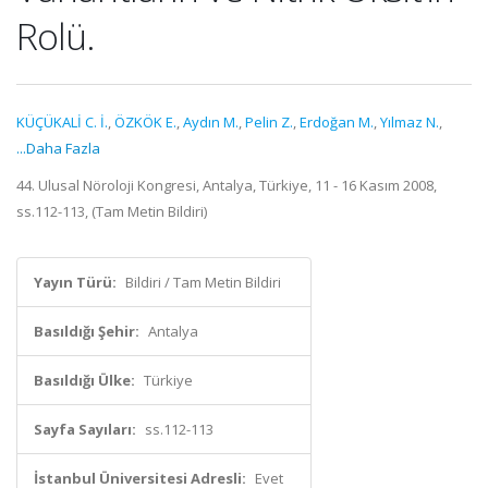
Rolü.
KÜÇÜKALİ C. İ.
,
ÖZKÖK E.
,
Aydın M.
,
Pelin Z.
,
Erdoğan M.
,
Yılmaz N.
,
...Daha Fazla
44. Ulusal Nöroloji Kongresi, Antalya, Türkiye, 11 - 16 Kasım 2008,
ss.112-113, (Tam Metin Bildiri)
Yayın Türü:
Bildiri / Tam Metin Bildiri
Basıldığı Şehir:
Antalya
Basıldığı Ülke:
Türkiye
Sayfa Sayıları:
ss.112-113
İstanbul Üniversitesi Adresli:
Evet