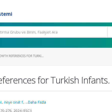
stemi
WTH REFERENCES FOR TURKI...
ferences for Turkish Infants.
N.
,
neşe onat f.
,
...Daha Fazla
70-276, 2024 (ESCI)