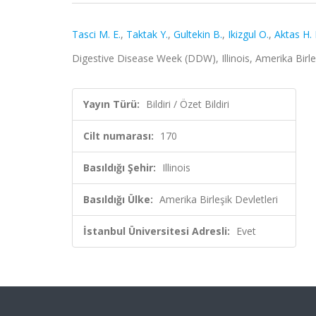
Tasci M. E.
,
Taktak Y.
,
Gultekin B.
,
Ikizgul O.
,
Aktas H. 
Digestive Disease Week (DDW), Illinois, Amerika Birleşi
Yayın Türü:
Bildiri / Özet Bildiri
Cilt numarası:
170
Basıldığı Şehir:
Illinois
Basıldığı Ülke:
Amerika Birleşik Devletleri
İstanbul Üniversitesi Adresli:
Evet