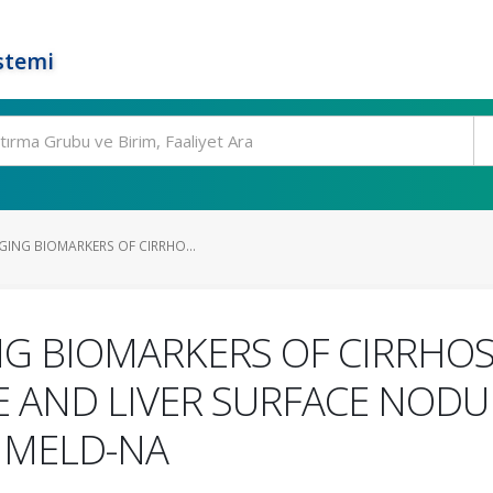
stemi
GING BIOMARKERS OF CIRRHO...
G BIOMARKERS OF CIRRHOS
E AND LIVER SURFACE NODU
 MELD-NA