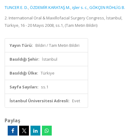
TUNCER E. D.
,
ÖZDEMİR KARATAŞ M.
,
işler s. c.
,
GÖKÇEN RÖHLİG B.
2. International Oral & Maxillofacial Surgery Congress, İstanbul,
Türkiye, 16 - 20 Mayıs 2008, ss.1, (Tam Metin Bildiri)
Yayın Türü:
Bildiri / Tam Metin Bildiri
Basıldığı Şehir:
İstanbul
Basıldığı Ülke:
Türkiye
Sayfa Sayıları:
ss.1
İstanbul Üniversitesi Adresli:
Evet
Paylaş