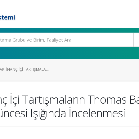
stemi
KI İNANÇ İÇI TARTIŞMALA...
anç İçi Tartışmaların Thomas 
ncesi Işığında İncelenmesi