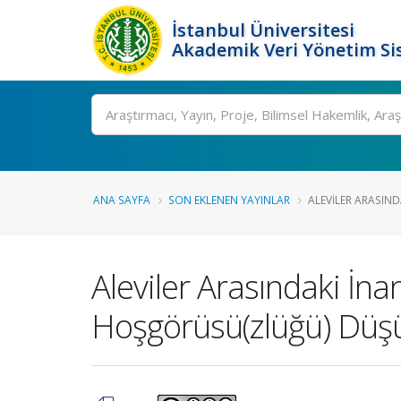
İstanbul Üniversitesi
Akademik Veri Yönetim Si
Ara
ANA SAYFA
SON EKLENEN YAYINLAR
ALEVILER ARASINDA
Aleviler Arasındaki İn
Hoşgörüsü(zlüğü) Düşü