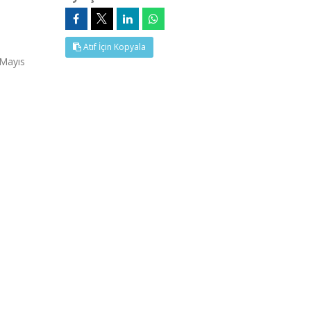
Atıf İçin Kopyala
 Mayıs