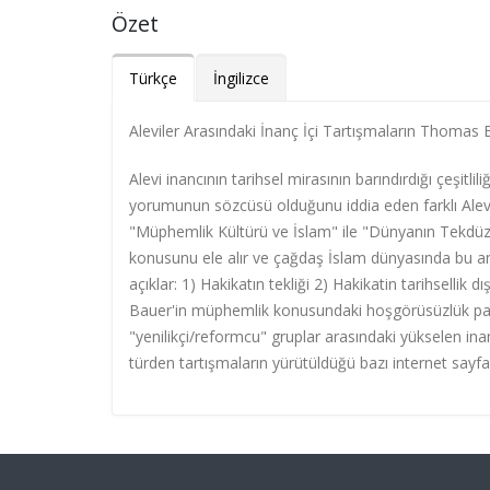
Özet
Türkçe
İngilizce
Aleviler Arasındaki İnanç İçi Tartışmaların Thoma
Alevi inancının tarihsel mirasının barındırdığı çeşitli
yorumunun sözcüsü olduğunu iddia eden farklı Alevi
"Müphemlik Kültürü ve İslam" ile "Dünyanın Tekdü
konusunu ele alır ve çağdaş İslam dünyasında bu anl
açıklar: 1) Hakikatın tekliği 2) Hakikatin tarihsellik
Bauer'in müphemlik konusundaki hoşgörüsüzlük para
"yenilikçi/reformcu" gruplar arasındaki yükselen in
türden tartışmaların yürütüldüğü bazı internet sayfa