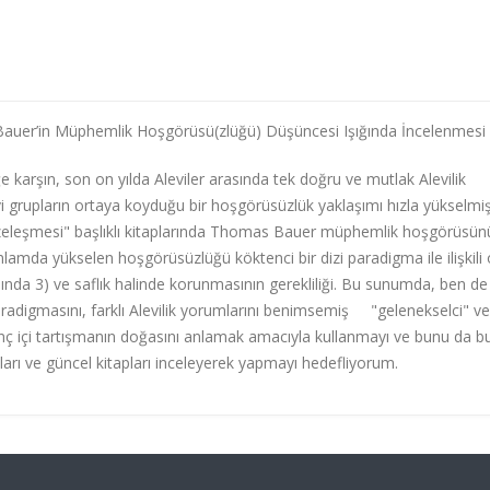
s Bauer’in Müphemlik Hoşgörüsü(zlüğü) Düşüncesi Işığında İncelenmesi
liğe karşın, son on yılda Aleviler arasında tek doğru ve mutlak Alevilik
 grupların ortaya koyduğu bir hoşgörüsüzlük yaklaşımı hızla yükselmişt
zeleşmesi" başlıklı kitaplarında Thomas Bauer müphemlik hoşgörüsün
amda yükselen hoşgörüsüzlüğü köktenci bir dizi paradigma ile ilişkili 
 dışında 3) ve saflık halinde korunmasının gerekliliği. Bu sunumda, ben de
digmasını, farklı Alevilik yorumlarını benimsemiş "gelenekselci" ve
anç içi tartışmanın doğasını anlamak amacıyla kullanmayı ve bunu da b
ları ve güncel kitapları inceleyerek yapmayı hedefliyorum.