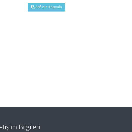
Atıf İçin Kopyala
letişim Bilgileri