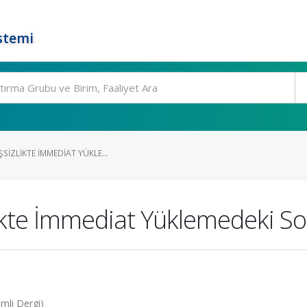
stemi
SIZLIKTE İMMEDIAT YÜKLE...
ikte İmmediat Yüklemedeki So
emli Dergi)