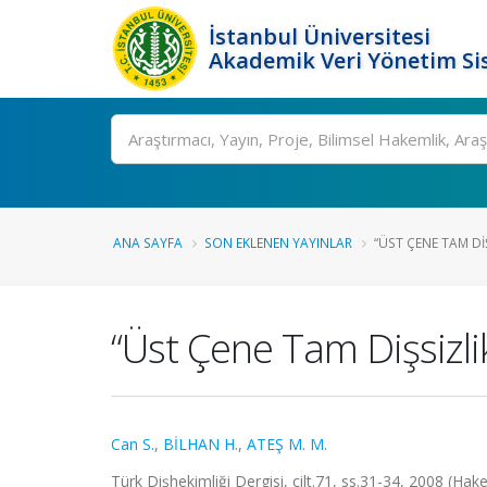
İstanbul Üniversitesi
Akademik Veri Yönetim Si
Ara
ANA SAYFA
SON EKLENEN YAYINLAR
“ÜST ÇENE TAM DIŞ
“Üst Çene Tam Dişsizl
Can S.
,
BİLHAN H.
,
ATEŞ M. M.
Türk Dişhekimliği Dergisi, cilt.71, ss.31-34, 2008 (Hak