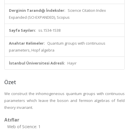
Derginin Tarandığı İndeksler:
Science Citation Index
Expanded (SCI-EXPANDED), Scopus
Sayfa Sayıları:
ss.1534-1538
Anahtar Kelimeler:
Quantum groups with continuous
parameters, Hopf algebra
İstanbul Üniversitesi Adresli:
Hayır
Özet
We construct the inhomogeneous quantum groups with continuous
parameters which leave the boson and fermion algebras of field
theory invariant.
Atıflar
Web of Science: 1