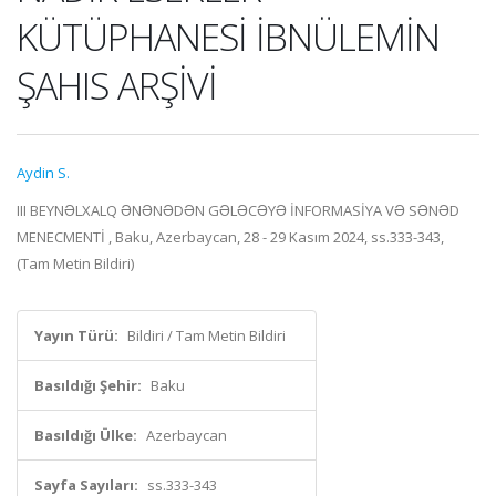
KÜTÜPHANESİ İBNÜLEMİN
ŞAHIS ARŞİVİ
Aydin S.
III BEYNƏLXALQ ƏNƏNƏDƏN GƏLƏCƏYƏ İNFORMASİYA VƏ SƏNƏD
MENECMENTİ , Baku, Azerbaycan, 28 - 29 Kasım 2024, ss.333-343,
(Tam Metin Bildiri)
Yayın Türü:
Bildiri / Tam Metin Bildiri
Basıldığı Şehir:
Baku
Basıldığı Ülke:
Azerbaycan
Sayfa Sayıları:
ss.333-343