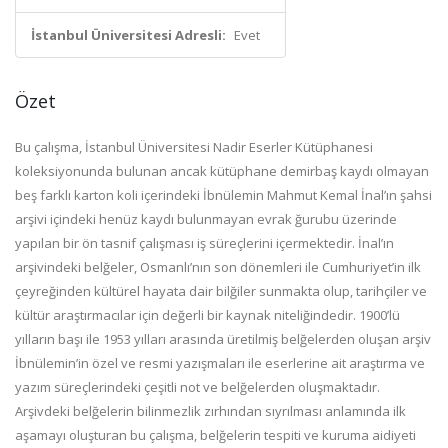
İstanbul Üniversitesi Adresli:
Evet
Özet
Bu çalışma, İstanbul Üniversitesi Nadir Eserler Kütüphanesi
koleksiyonunda bulunan ancak kütüphane demirbaş kaydı olmayan
beş farklı karton koli içerindeki İbnülemin Mahmut Kemal İnal’ın şahsi
arşivi içindeki henüz kaydı bulunmayan evrak ğurubu üzerinde
yapılan bir ön tasnif çalışması iş süreçlerini içermektedir. İnal’ın
arşivindeki belğeler, Osmanlı’nın son dönemleri ile Cumhuriyet’in ilk
çeyreğinden kültürel hayata dair bilğiler sunmakta olup, tarihçiler ve
kültür araştırmacılar için değerli bir kaynak niteliğindedir. 1900’lü
yılların başı ile 1953 yılları arasında üretilmiş belğelerden oluşan arşiv
İbnülemin’in özel ve resmi yazışmaları ile eserlerine ait araştırma ve
yazım süreçlerindeki çeşitli not ve belğelerden oluşmaktadır.
Arşivdeki belğelerin bilinmezlik zırhından sıyrılması anlamında ilk
aşamayı oluşturan bu çalışma, belğelerin tespiti ve kuruma aidiyeti