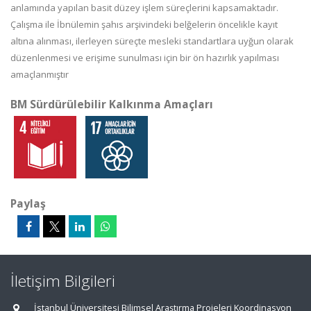
anlamında yapılan basit düzey işlem süreçlerini kapsamaktadır.
Çalışma ile İbnülemin şahıs arşivindeki belğelerin öncelikle kayıt
altına alınması, ilerleyen süreçte mesleki standartlara uyğun olarak
düzenlenmesi ve erişime sunulması için bir ön hazırlık yapılması
amaçlanmıştır
BM Sürdürülebilir Kalkınma Amaçları
Paylaş
İletişim Bilgileri
İstanbul Üniversitesi Bilimsel Araştırma Projeleri Koordinasyon