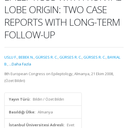
LOBE ORIGIN: TWO CASE
REPORTS WITH LONG-TERM
FOLLOW-UP
USLU F.
,
BEBEK N.
,
GÜRSES R. C.
,
GÜRSES R. C.
,
GÜRSES R. C.
,
BAYKAL
B.
,
...Daha Fazla
8th European Congress on Epileptology, Almanya, 21 Ekim 2008,
(Özet Bildiri)
Yayın Türü:
Bildiri / Özet Bildiri
Basıldığı Ülke:
Almanya
İstanbul Üniversitesi Adresli:
Evet