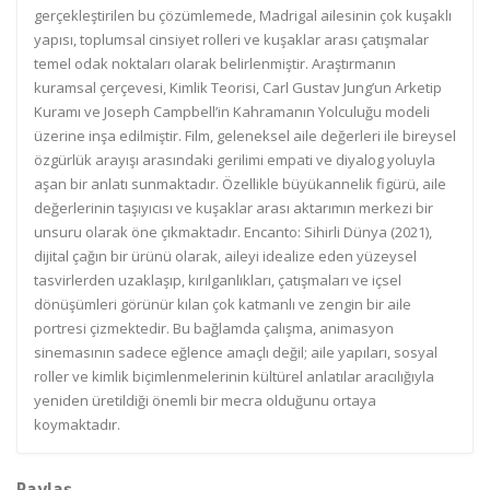
gerçekleştirilen bu çözümlemede, Madrigal ailesinin çok kuşaklı
yapısı, toplumsal cinsiyet rolleri ve kuşaklar arası çatışmalar
temel odak noktaları olarak belirlenmiştir. Araştırmanın
kuramsal çerçevesi, Kimlik Teorisi, Carl Gustav Jung’un Arketip
Kuramı ve Joseph Campbell’in Kahramanın Yolculuğu modeli
üzerine inşa edilmiştir. Film, geleneksel aile değerleri ile bireysel
özgürlük arayışı arasındaki gerilimi empati ve diyalog yoluyla
aşan bir anlatı sunmaktadır. Özellikle büyükannelik figürü, aile
değerlerinin taşıyıcısı ve kuşaklar arası aktarımın merkezi bir
unsuru olarak öne çıkmaktadır. Encanto: Sihirli Dünya (2021),
dijital çağın bir ürünü olarak, aileyi idealize eden yüzeysel
tasvirlerden uzaklaşıp, kırılganlıkları, çatışmaları ve içsel
dönüşümleri görünür kılan çok katmanlı ve zengin bir aile
portresi çizmektedir. Bu bağlamda çalışma, animasyon
sinemasının sadece eğlence amaçlı değil; aile yapıları, sosyal
roller ve kimlik biçimlenmelerinin kültürel anlatılar aracılığıyla
yeniden üretildiği önemli bir mecra olduğunu ortaya
koymaktadır.
Paylaş