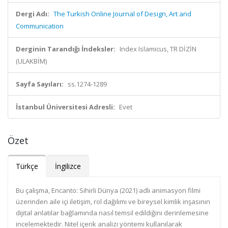
Dergi Adı:
The Turkish Online Journal of Design, Art and
Communication
Derginin Tarandığı İndeksler:
Index Islamicus, TR DİZİN
(ULAKBİM)
Sayfa Sayıları:
ss.1274-1289
İstanbul Üniversitesi Adresli:
Evet
Özet
Türkçe
İngilizce
Bu çalışma, Encanto: Sihirli Dünya (2021) adlı animasyon filmi
üzerinden aile içi iletişim, rol dağılımı ve bireysel kimlik inşasının
dijital anlatılar bağlamında nasıl temsil edildiğini derinlemesine
incelemektedir. Nitel içerik analizi yöntemi kullanılarak