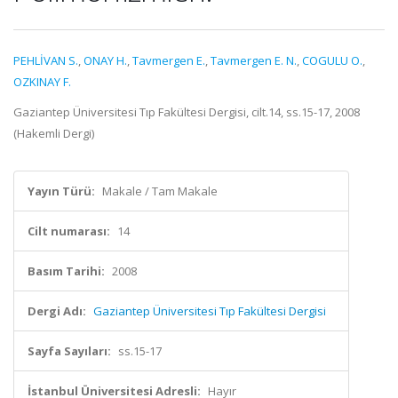
PEHLİVAN S.
,
ONAY H.
,
Tavmergen E.
,
Tavmergen E. N.
,
COGULU O.
,
OZKINAY F.
Gaziantep Üniversitesi Tıp Fakültesi Dergisi, cilt.14, ss.15-17, 2008
(Hakemli Dergi)
Yayın Türü:
Makale / Tam Makale
Cilt numarası:
14
Basım Tarihi:
2008
Dergi Adı:
Gaziantep Üniversitesi Tıp Fakültesi Dergisi
Sayfa Sayıları:
ss.15-17
İstanbul Üniversitesi Adresli:
Hayır