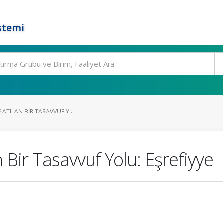
stemi
E ATILAN BIR TASAVVUF Y...
n Bir Tasavvuf Yolu: Eşrefiyye