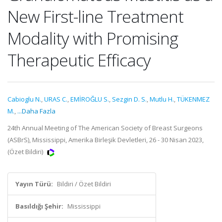
New First-line Treatment
Modality with Promising
Therapeutic Efficacy
Cabioglu N.
,
URAS C.
,
EMİROĞLU S.
,
Sezgin D. S.
,
Mutlu H.
,
TÜKENMEZ
M.
,
...Daha Fazla
24th Annual Meeting of The American Society of Breast Surgeons
(ASBrS), Mississippi, Amerika Birleşik Devletleri, 26 - 30 Nisan 2023,
(Özet Bildiri)
Yayın Türü:
Bildiri / Özet Bildiri
Basıldığı Şehir:
Mississippi