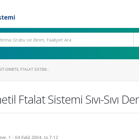
stemi
T-DIMETIL FTALAT SISTEM...
til Ftalat Sistemi Sıvı-Sıvı De
iye, 1 - 04 Eylül 2004, ss.7-12