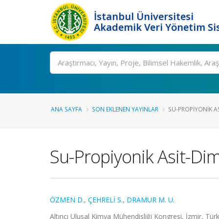
İstanbul Üniversitesi
Akademik Veri Yönetim Si
Ara
ANA SAYFA
SON EKLENEN YAYINLAR
SU-PROPIYONIK ASI
Su-Propiyonik Asit-Dime
ÖZMEN D.
,
ÇEHRELİ S.
,
DRAMUR M. U.
Altıncı Ulusal Kimya Mühendisliği Kongresi, İzmir, Türk