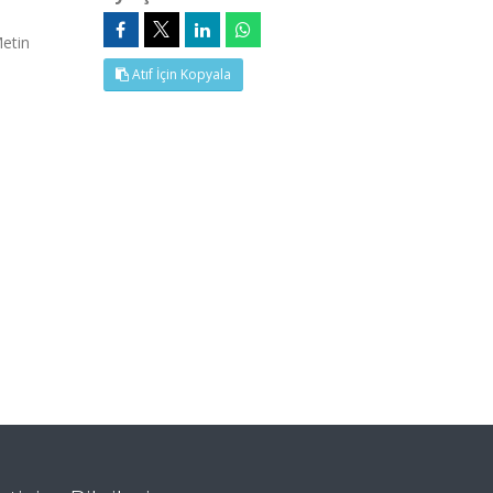
etin
Atıf İçin Kopyala