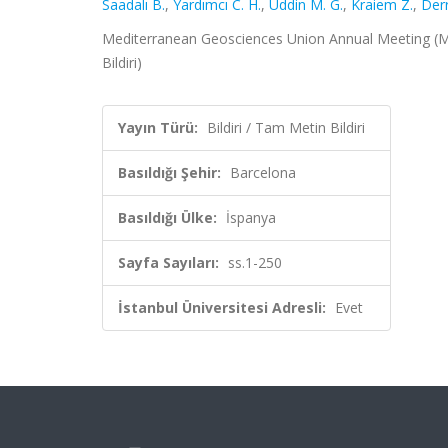
Saadalı B.
,
Yardımcı C. H.
,
Uddin M. G.
,
Kraiem Z.
,
Derr
Mediterranean Geosciences Union Annual Meeting (Me
Bildiri)
Yayın Türü:
Bildiri / Tam Metin Bildiri
Basıldığı Şehir:
Barcelona
Basıldığı Ülke:
İspanya
Sayfa Sayıları:
ss.1-250
İstanbul Üniversitesi Adresli:
Evet