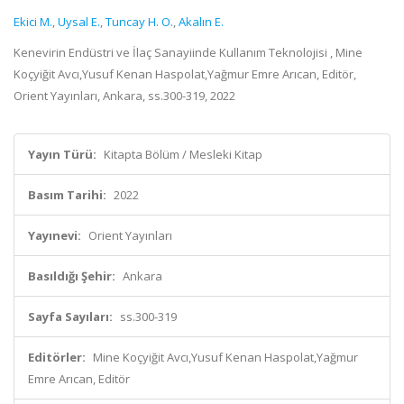
Ekici M.
,
Uysal E.
,
Tuncay H. O.
,
Akalın E.
Kenevirin Endüstri ve İlaç Sanayiinde Kullanım Teknolojisi , Mine
Koçyiğit Avcı,Yusuf Kenan Haspolat,Yağmur Emre Arıcan, Editör,
Orient Yayınları, Ankara, ss.300-319, 2022
Yayın Türü:
Kitapta Bölüm / Mesleki Kitap
Basım Tarihi:
2022
Yayınevi:
Orient Yayınları
Basıldığı Şehir:
Ankara
Sayfa Sayıları:
ss.300-319
Editörler:
Mine Koçyiğit Avcı,Yusuf Kenan Haspolat,Yağmur
Emre Arıcan, Editör