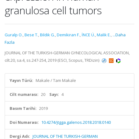
granulosa cell tumors
Guralp O.
,
Bese T.
,
Bildik G.
,
Demikiran F.
,
İNCE Ü.
,
Malik E.
,
...Daha
Fazla
JOURNAL OF THE TURKISH-GERMAN GYNECOLOGICAL ASSOCIATION,
cilt.20, sa.4, ss.247-254, 2019 (ESCI, Scopus, TRDizin)
Yayın Türü:
Makale / Tam Makale
Cilt numarası:
20
Sayı:
4
Basım Tarihi:
2019
Doi Numarası:
10.4274/jtgga.galenos.2018.2018.0140
Dergi Adı:
JOURNAL OF THE TURKISH-GERMAN