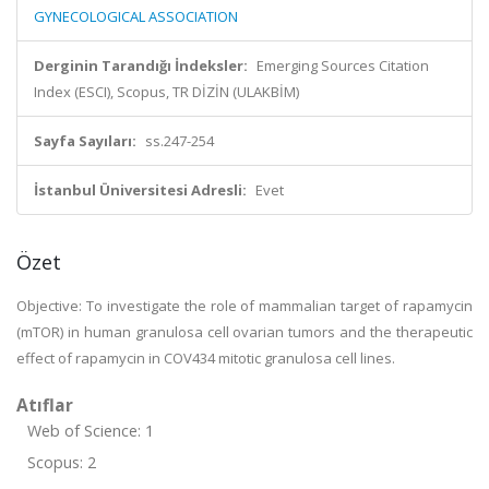
GYNECOLOGICAL ASSOCIATION
Derginin Tarandığı İndeksler:
Emerging Sources Citation
Index (ESCI), Scopus, TR DİZİN (ULAKBİM)
Sayfa Sayıları:
ss.247-254
İstanbul Üniversitesi Adresli:
Evet
Özet
Objective: To investigate the role of mammalian target of rapamycin
(mTOR) in human granulosa cell ovarian tumors and the therapeutic
effect of rapamycin in COV434 mitotic granulosa cell lines.
Atıflar
Web of Science: 1
Scopus: 2