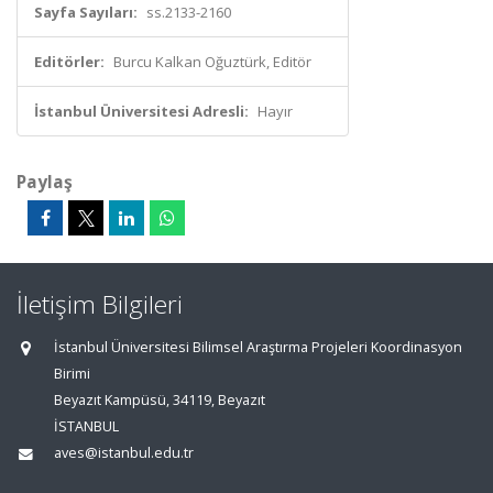
Sayfa Sayıları:
ss.2133-2160
Editörler:
Burcu Kalkan Oğuztürk, Editör
İstanbul Üniversitesi Adresli:
Hayır
Paylaş
İletişim Bilgileri
İstanbul Üniversitesi Bilimsel Araştırma Projeleri Koordinasyon
Birimi
Beyazıt Kampüsü, 34119, Beyazıt
İSTANBUL
aves@istanbul.edu.tr