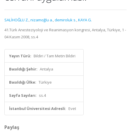
SALİHOĞLU Z.
,
nizamoğlu a.
,
demiroluk s.
,
KAYA G.
41.Türk Anesteziyoloji ve Reanimasyon kongresi, Antalya, Türkiye, 1 -
04 Kasım 2008, ss.4
Yayın Türü:
Bildiri / Tam Metin Bildiri
Basıldığı Şehir:
Antalya
Basıldığı Ülke:
Türkiye
Sayfa Sayıları:
ss.4
İstanbul Üniversitesi Adresli:
Evet
Paylaş