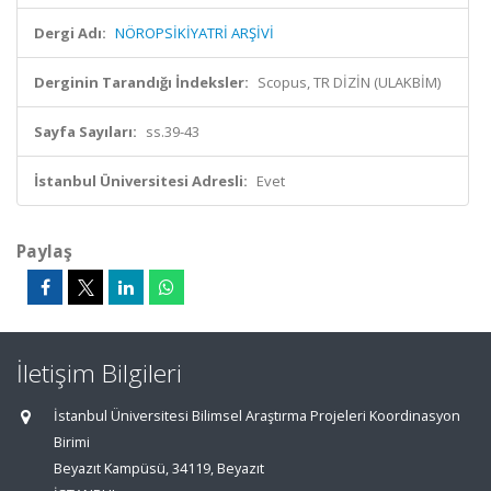
Dergi Adı:
NÖROPSİKİYATRİ ARŞİVİ
Derginin Tarandığı İndeksler:
Scopus, TR DİZİN (ULAKBİM)
Sayfa Sayıları:
ss.39-43
İstanbul Üniversitesi Adresli:
Evet
Paylaş
İletişim Bilgileri
İstanbul Üniversitesi Bilimsel Araştırma Projeleri Koordinasyon
Birimi
Beyazıt Kampüsü, 34119, Beyazıt