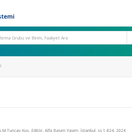
stemi
I
an,M.Tuncay Kuş, Editör, Alfa Basım Yayım, İstanbul, ss.1-824, 2024