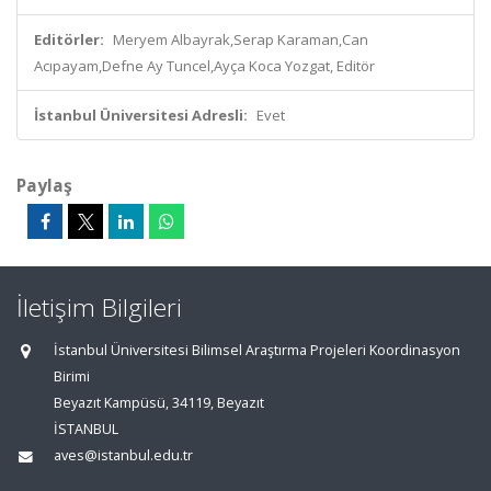
Editörler:
Meryem Albayrak,Serap Karaman,Can
Acıpayam,Defne Ay Tuncel,Ayça Koca Yozgat, Editör
İstanbul Üniversitesi Adresli:
Evet
Paylaş
İletişim Bilgileri
İstanbul Üniversitesi Bilimsel Araştırma Projeleri Koordinasyon
Birimi
Beyazıt Kampüsü, 34119, Beyazıt
İSTANBUL
aves@istanbul.edu.tr