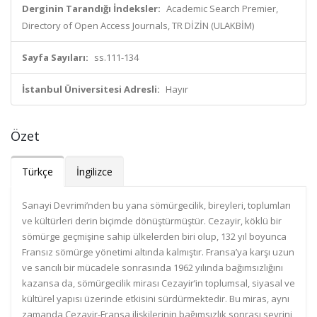
Derginin Tarandığı İndeksler:
Academic Search Premier,
Directory of Open Access Journals, TR DİZİN (ULAKBİM)
Sayfa Sayıları:
ss.111-134
İstanbul Üniversitesi Adresli:
Hayır
Özet
Türkçe
İngilizce
Sanayi Devrimi’nden bu yana sömürgecilik, bireyleri, toplumları
ve kültürleri derin biçimde dönüştürmüştür. Cezayir, köklü bir
sömürge geçmişine sahip ülkelerden biri olup, 132 yıl boyunca
Fransız sömürge yönetimi altında kalmıştır. Fransa’ya karşı uzun
ve sancılı bir mücadele sonrasında 1962 yılında bağımsızlığını
kazansa da, sömürgecilik mirası Cezayir’in toplumsal, siyasal ve
kültürel yapısı üzerinde etkisini sürdürmektedir. Bu miras, aynı
zamanda Cezayir-Fransa ilişkilerinin bağımsızlık sonrası seyrini