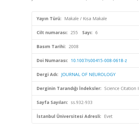
Yayın Türü:
Makale / Kısa Makale
Cilt numarası:
255
Sayı:
6
Basım Tarihi:
2008
Doi Numarası:
10.1007/s00415-008-0618-z
Dergi Adı:
JOURNAL OF NEUROLOGY
Derginin Tarandığı İndeksler:
Science Citation
Sayfa Sayıları:
ss.932-933
İstanbul Üniversitesi Adresli:
Evet