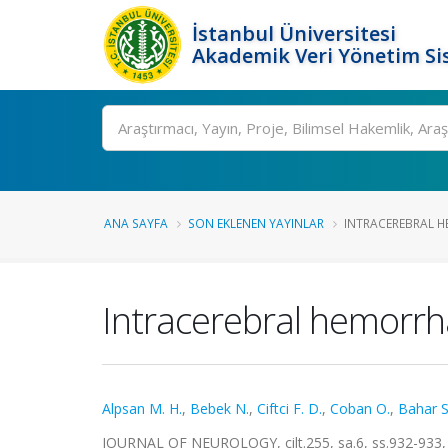
İstanbul Üniversitesi
Akademik Veri Yönetim Si
Ara
ANA SAYFA
SON EKLENEN YAYINLAR
INTRACEREBRAL H
Intracerebral hemorrha
Alpsan M. H.
,
Bebek N.
,
Ciftci F. D.
,
Coban O.
,
Bahar S
JOURNAL OF NEUROLOGY, cilt.255, sa.6, ss.932-933,