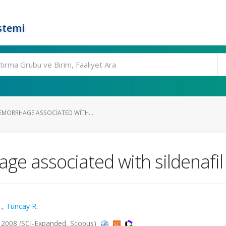
stemi
EMORRHAGE ASSOCIATED WITH...
ge associated with sildenafil
.
,
Tuncay R.
 2008 (SCI-Expanded, Scopus)