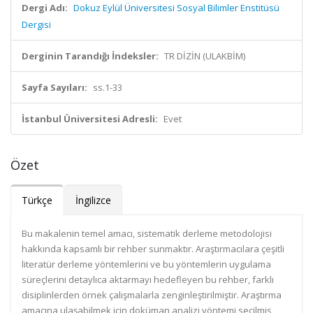
Dergi Adı:
Dokuz Eylül Üniversitesi Sosyal Bilimler Enstitüsü
Dergisi
Derginin Tarandığı İndeksler:
TR DİZİN (ULAKBİM)
Sayfa Sayıları:
ss.1-33
İstanbul Üniversitesi Adresli:
Evet
Özet
Türkçe
İngilizce
Bu makalenin temel amacı, sistematik derleme metodolojisi
hakkında kapsamlı bir rehber sunmaktır. Araştırmacılara çeşitli
literatür derleme yöntemlerini ve bu yöntemlerin uygulama
süreçlerini detaylıca aktarmayı hedefleyen bu rehber, farklı
disiplinlerden örnek çalışmalarla zenginleştirilmiştir. Araştırma
amacına ulaşabilmek için doküman analizi yöntemi seçilmiş