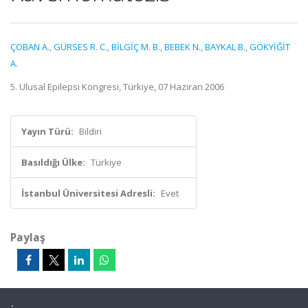
ÇOBAN A.
,
GÜRSES R. C.
,
BİLGİÇ M. B.
,
BEBEK N.
,
BAYKAL B.
,
GÖKYİĞİT
A.
5. Ulusal Epilepsi Kongresi, Türkiye, 07 Haziran 2006
Yayın Türü:
Bildiri
Basıldığı Ülke:
Türkiye
İstanbul Üniversitesi Adresli:
Evet
Paylaş