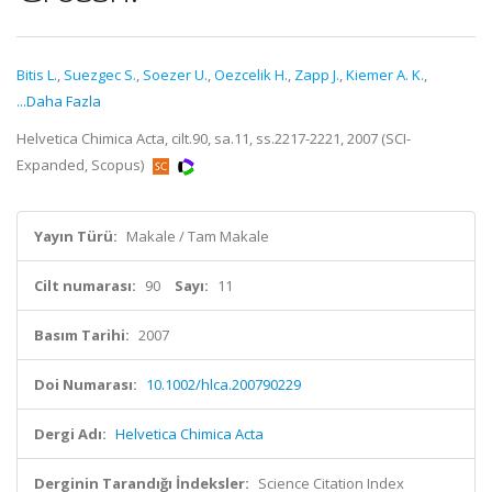
Bitis L.
,
Suezgec S.
,
Soezer U.
,
Oezcelik H.
,
Zapp J.
,
Kiemer A. K.
,
...Daha Fazla
Helvetica Chimica Acta, cilt.90, sa.11, ss.2217-2221, 2007 (SCI-
Expanded, Scopus)
Yayın Türü:
Makale / Tam Makale
Cilt numarası:
90
Sayı:
11
Basım Tarihi:
2007
Doi Numarası:
10.1002/hlca.200790229
Dergi Adı:
Helvetica Chimica Acta
Derginin Tarandığı İndeksler:
Science Citation Index