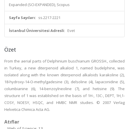
Expanded (SCI-EXPANDED), Scopus
Sayfa Sayıları:
ss.2217-2221
İstanbul Üniversitesi Adresli:
Evet
Özet
From the aerial parts of Delphinium buschianum GROSSH., collected
in Turkey, a new diterpenoid alkaloid 1, named budelphine, was
isolated along with the known diterpenoid alkaloids karakoline (2),
18-hydroxy-14-O-methylgadesine (3), delsoline (4), lapaconidine (5),
columbianine (6), 14-benzoylneoline (7), and hetisine (9). The
structure of 1 was established on the basis of 1H-, 13C-, DEPT, 1H,1-
COSY, NOESY, HSQC, and HMBC NMR studies. © 2007 Verlag
Helvetica Chimica Acta AG.
Atıflar
Web of Science: 13