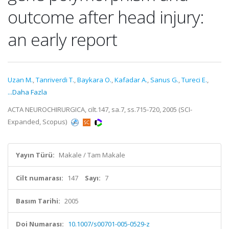
outcome after head injury:
an early report
Uzan M.
,
Tanriverdi T.
,
Baykara O.
,
Kafadar A.
,
Sanus G.
,
Tureci E.
,
...Daha Fazla
ACTA NEUROCHIRURGICA, cilt.147, sa.7, ss.715-720, 2005 (SCI-
Expanded, Scopus)
Yayın Türü:
Makale / Tam Makale
Cilt numarası:
147
Sayı:
7
Basım Tarihi:
2005
Doi Numarası:
10.1007/s00701-005-0529-z