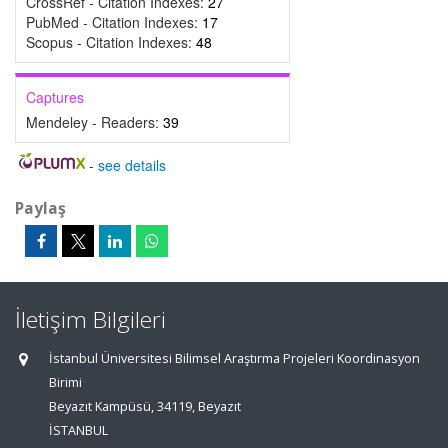
CrossRef - Citation Indexes:
27
PubMed - Citation Indexes:
17
Scopus - Citation Indexes:
48
Captures
Mendeley - Readers:
39
-
see details
Paylaş
İletişim Bilgileri
İstanbul Üniversitesi Bilimsel Araştırma Projeleri Koordinasyon
Birimi
Beyazıt Kampüsü, 34119, Beyazıt
İSTANBUL