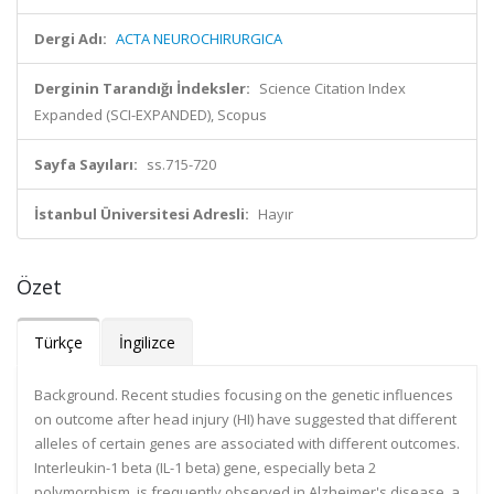
Dergi Adı:
ACTA NEUROCHIRURGICA
Derginin Tarandığı İndeksler:
Science Citation Index
Expanded (SCI-EXPANDED), Scopus
Sayfa Sayıları:
ss.715-720
İstanbul Üniversitesi Adresli:
Hayır
Özet
Türkçe
İngilizce
Background. Recent studies focusing on the genetic influences
on outcome after head injury (HI) have suggested that different
alleles of certain genes are associated with different outcomes.
Interleukin-1 beta (IL-1 beta) gene, especially beta 2
polymorphism, is frequently observed in Alzheimer's disease, a