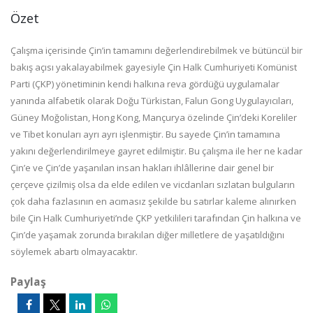
Özet
Çalışma içerisinde Çin’in tamamını değerlendirebilmek ve bütüncül bir
bakış açısı yakalayabilmek gayesiyle Çin Halk Cumhuriyeti Komünist
Parti (ÇKP) yönetiminin kendi halkına reva gördüğü uygulamalar
yanında alfabetik olarak Doğu Türkistan, Falun Gong Uygulayıcıları,
Güney Moğolistan, Hong Kong, Mançurya özelinde Çin’deki Koreliler
ve Tibet konuları ayrı ayrı işlenmiştir. Bu sayede Çin’in tamamına
yakını değerlendirilmeye gayret edilmiştir. Bu çalışma ile her ne kadar
Çin’e ve Çin’de yaşanılan insan hakları ihlâllerine dair genel bir
çerçeve çizilmiş olsa da elde edilen ve vicdanları sızlatan bulguların
çok daha fazlasının en acımasız şekilde bu satırlar kaleme alınırken
bile Çin Halk Cumhuriyeti’nde ÇKP yetkilileri tarafından Çin halkına ve
Çin’de yaşamak zorunda bırakılan diğer milletlere de yaşatıldığını
söylemek abartı olmayacaktır.
Paylaş