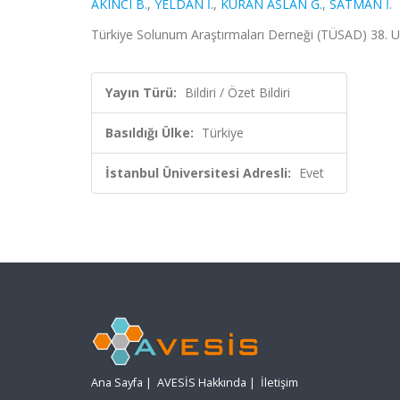
AKINCI B.
,
YELDAN İ.
,
KURAN ASLAN G.
,
SATMAN İ.
Türkiye Solunum Araştırmaları Derneği (TÜSAD) 38. Ul
Yayın Türü:
Bildiri / Özet Bildiri
Basıldığı Ülke:
Türkiye
İstanbul Üniversitesi Adresli:
Evet
Ana Sayfa
|
AVESİS Hakkında
|
İletişim